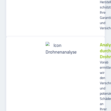
Herstel
schützt
Ihre
Garanti
und
Versic
Analy
durch
Droh
Vorab
ermitte
wir
den
Versch
und
potenzi
Schäde
an
Ihrer