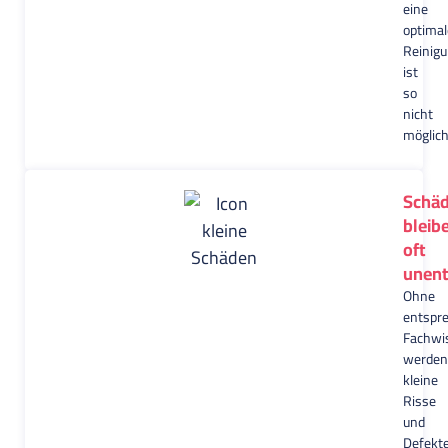
eine
optimal
Reinig
ist
so
nicht
möglich
Schä
bleib
oft
unent
Ohne
entspr
Fachwi
werden
kleine
Risse
und
Defekt