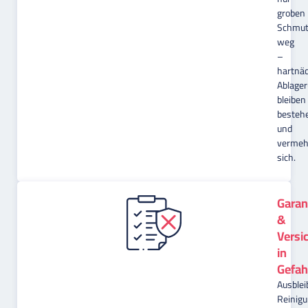
groben
Schmut
weg
–
hartnäc
Ablage
bleiben
besteh
und
vermeh
sich.
Garan
&
Versi
in
Gefah
Ausble
Reinig