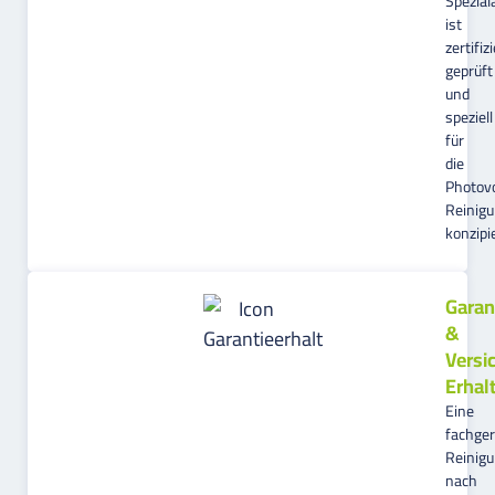
Spezial
ist
zertifizi
geprüft
und
speziell
für
die
Photovo
Reinig
konzipie
Garan
&
Versi
Erhal
Eine
fachge
Reinig
nach