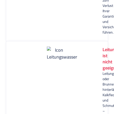
zum
Verlust
Ihrer
Garanti
und
Versic
führen.
Leitu
ist
nicht
geeig
Leitung
oder
Brunne
hinterl
Kalkfle
und
Schmut
–