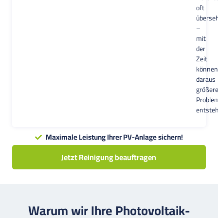
oft
überse
–
mit
der
Zeit
können
daraus
größer
Proble
entste
Maximale Leistung Ihrer PV-Anlage sichern!
Jetzt Reinigung beauftragen
Warum wir Ihre Photovoltaik-