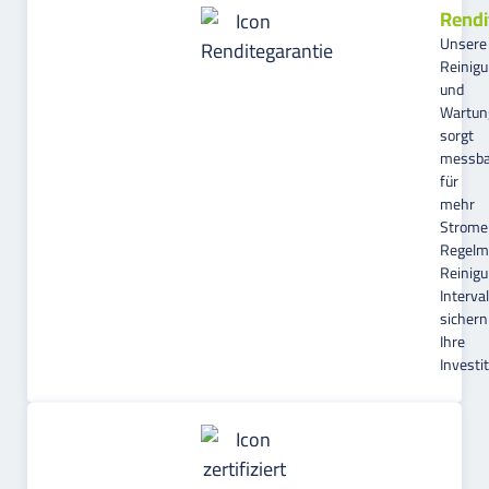
Rendi
Unsere
Reinig
und
Wartun
sorgt
messba
für
mehr
Stromer
Regelm
Reinig
Interval
sichern
Ihre
Investit