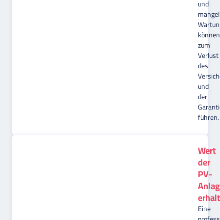
und
mangel
Wartun
können
zum
Verlust
des
Versic
und
der
Garanti
führen.
Wert
der
PV-
Anlag
erhal
Eine
profess