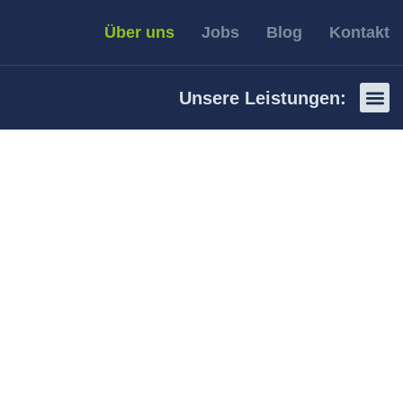
Über uns
Jobs
Blog
Kontakt
Unsere Leistungen:
Photov
Photovoltaik
Photov
ow
 Antrieb