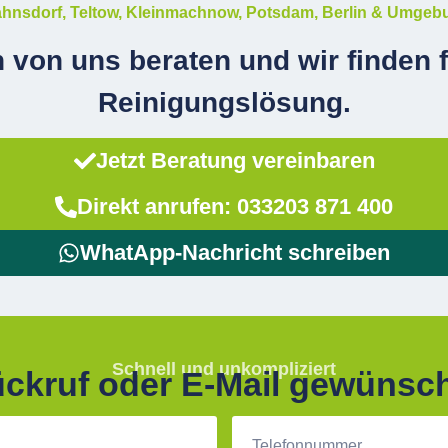
ahnsdorf, Teltow, Kleinmachnow, Potsdam, Berlin & Umgeb
 von uns beraten und wir finden f
Reinigungslösung.
Jetzt Beratung vereinbaren
Direkt anrufen: 033203 871 400
WhatApp-Nachricht schreiben
Schnell und unkompliziert
ckruf oder E-Mail gewünsc