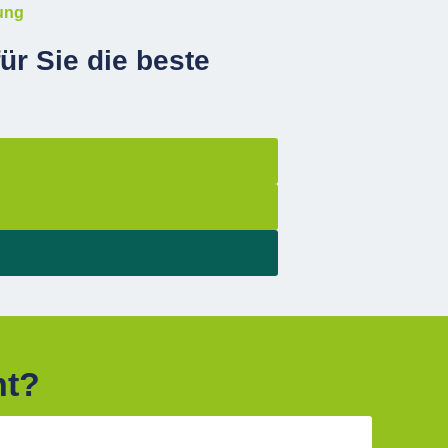
ung
ür Sie die beste
ht?