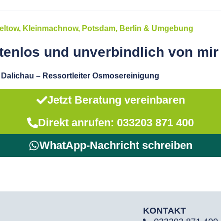
Teltow, Kleinmachnow, Potsdam, Berlin & Umgebung
tenlos und unverbindlich von mir
Dalichau – Ressortleiter Osmosereinigung
Jetzt Beratung vereinbaren
Direkt anrufen: 033203 871 400
WhatApp-Nachricht schreiben
KONTAKT