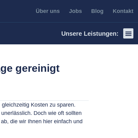
Über uns
Jobs
Blog
Kontakt
Unsere Leistungen:
Photov
Photovoltaik
Photov
age gereinigt
gleichzeitig Kosten zu sparen.
unerlässlich. Doch wie oft sollten
ab, die wir Ihnen hier einfach und